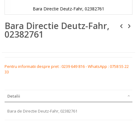
Bara Directie Deutz-Fahr, 02382761
Skip
Bara Directie Deutz-Fahr,
to
the
02382761
beginning
of
the
images
gallery
Pentru informatii despre pret : 0239 649 816 - WhatsApp : 0758 55 22
33
Detalii
Bara de Directie Deutz-Fahr, 02382761