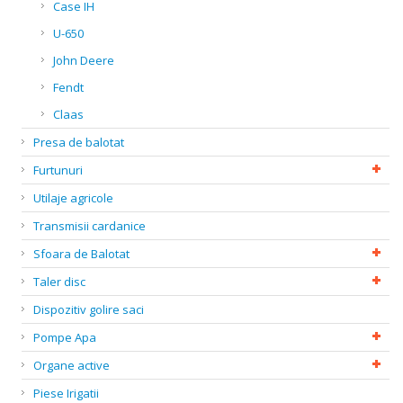
Case IH
U-650
John Deere
Fendt
Claas
Presa de balotat
Furtunuri
Utilaje agricole
Transmisii cardanice
Sfoara de Balotat
Taler disc
Dispozitiv golire saci
Pompe Apa
Organe active
Piese Irigatii