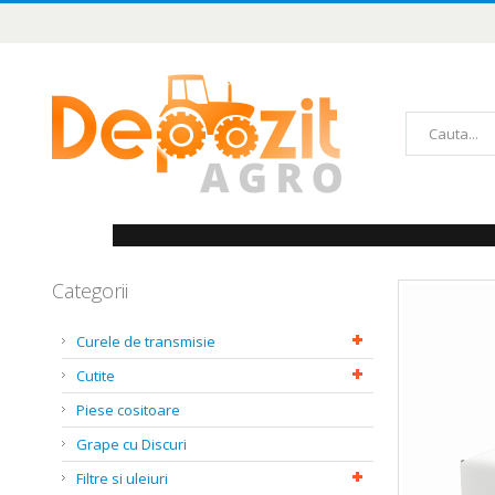
Mergeți
la
Conținut
Căutare
Categorii
Skip
to
the
Curele de transmisie
end
of
Cutite
the
images
Piese cositoare
gallery
Grape cu Discuri
Filtre si uleiuri