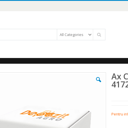
Căutare
Ax C
417
Pentru in