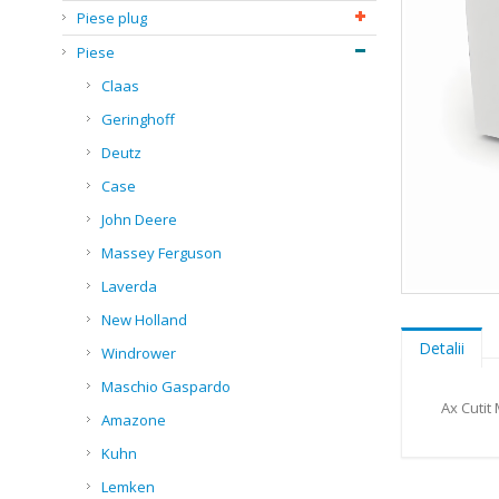
Piese plug
Piese
Claas
Geringhoff
Deutz
Case
John Deere
Massey Ferguson
Laverda
Skip
New Holland
to
the
Detalii
Windrower
beginning
of
Maschio Gaspardo
the
Ax Cutit
Amazone
images
gallery
Kuhn
Lemken