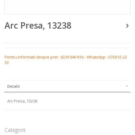
Skip
Arc Presa, 13238
to
the
beginning
of
the
images
gallery
Pentru informatii despre pret : 0239 649 816 - WhatsApp : 0758 55 22
33
Detalii
Arc Presa, 13238
Categorii