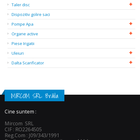
Taler disc
Dispozitiv golire saci
Pompe Apa
Organe active
Piese Irigatii
Uleiuri
Dalta Scarificator
MIRCOM SRL Brăila
Cine suntem :
Mircom SRL
CIF : RO2264505
Reg.Com : J09/343/1991