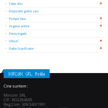
Taler disc
Dispozitiv golire saci
Pompe Apa
Organe active
Piese Irigatii
Uleiuri
Dalta Scarificator
MIRCOM SRL Brăila
Cine suntem :
Mircom SRL
CIF : RO2264505
Reg.Com : J09/343/1991