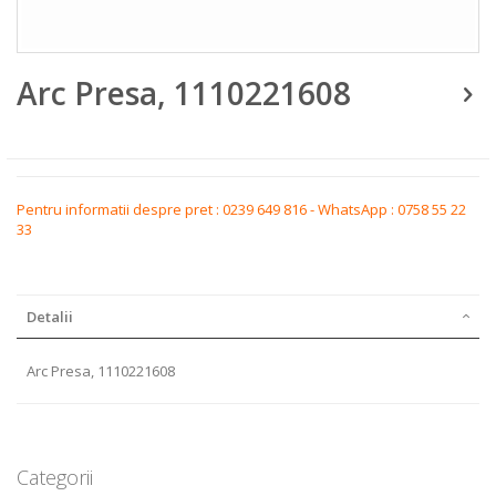
Skip
Arc Presa, 1110221608
to
the
beginning
of
the
images
gallery
Pentru informatii despre pret : 0239 649 816 - WhatsApp : 0758 55 22
33
Detalii
Arc Presa, 1110221608
Categorii