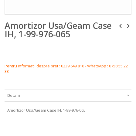
Skip
Amortizor Usa/Geam Case
to
the
IH, 1-99-976-065
beginning
of
the
images
gallery
Pentru informatii despre pret : 0239 649 816 - WhatsApp : 0758 55 22
33
Detalii
Amortizor Usa/Geam Case IH, 1-99-976-065