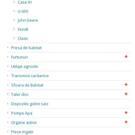
Case IH
U-650
John Deere
Fendt
Claas
Presa de balotat
Furtunuri
Utilaje agricole
Transmisii cardanice
Sfoara de Balotat
Taler disc
Dispozitiv golire saci
Pompe Apa
Organe active
Piese Irigatii