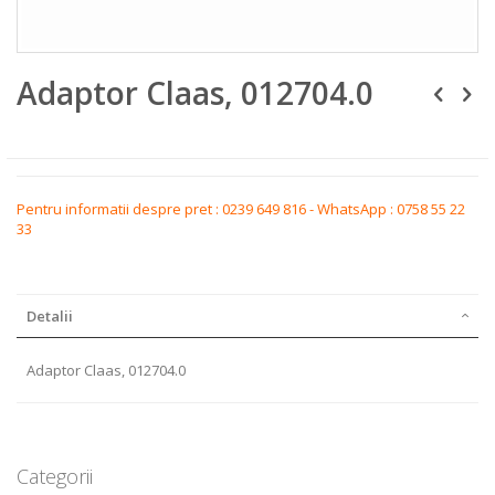
Skip
Adaptor Claas, 012704.0
to
the
beginning
of
the
images
gallery
Pentru informatii despre pret : 0239 649 816 - WhatsApp : 0758 55 22
33
Detalii
Adaptor Claas, 012704.0
Categorii