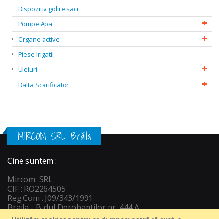
Dispozitiv golire saci
Pompe Apa
Organe active
Piese Irigatii
Uleiuri
Dalta Scarificator
MIRCOM SRL Brăila
Cine suntem :
Mircom SRL
CIF : RO2264505
Reg.Com : J09/343/1991
Braila - B-dul Dorobantilor nr. 444 A
Informatii c
ontact :